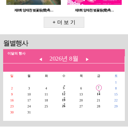
제8회 양재천 벚꽃등(燈)축…
제8회 양재천 벚꽃등(燈)축…
+ 더 보 기
월별행사
이달의 행사
2026년 8월
◀
▶
일
월
화
수
목
금
토
1
7
5
2
3
4
6
8
12
14
9
10
11
13
15
19
16
17
18
20
21
22
26
23
24
25
27
28
29
30
31