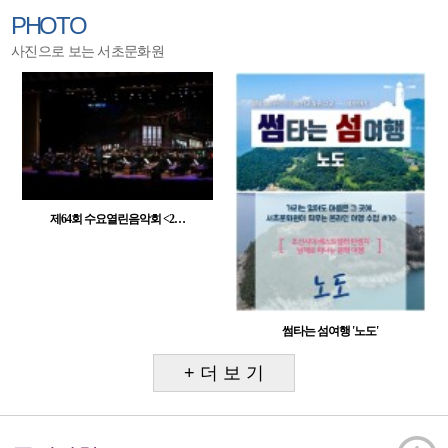
PHOTO
사진으로 보는 서초문화원
제64회 수요열린음악회 <2…
썸타는 섬여행 '노도'
+ 더 보 기