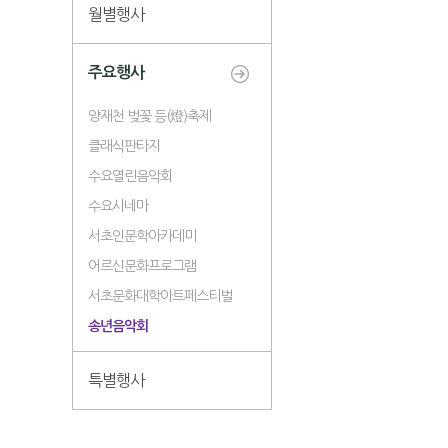
월별행사
주요행사
양재천 벚꽃 등(燈)축제
클래식판타지
수요열린음악회
수요시네마
서초인문학아카데미
어르신문화프로그램
서초문화대학아트페스티벌
송년음악회
특별행사