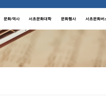
문화/역사
서초문화대학
문화행사
서초문화버
역사
수강신청 안내
월별행사
종합노선표
지명
프로그램 안내
주요행사
1호차(반포·
잠원동)
양재천 벚꽃 등
문화유산
원데이클래스
(燈)축제
2호차(서초·
클래식판타지
서초명소
강사지원
반포동)
수요열린음악회
문화자료실
운영규정
3호차(방배·
수요시네마
서초동)
환불규정
서초인문학아카데
미
4호차(양재·
우면동)
어르신문화프로그
램
5호차(내곡동)
서초문화대학아트
페스티벌