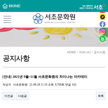
HOME
HOME > 커뮤니티 > 공지사항
공지사항
[안내] 2021년 9월~11월 서초문화원의 차이나는 아카데미
작성자
서초문화원
21-09-28 11:10
조회
9,709회
댓글
0건
이전글
다음글
목록
본문