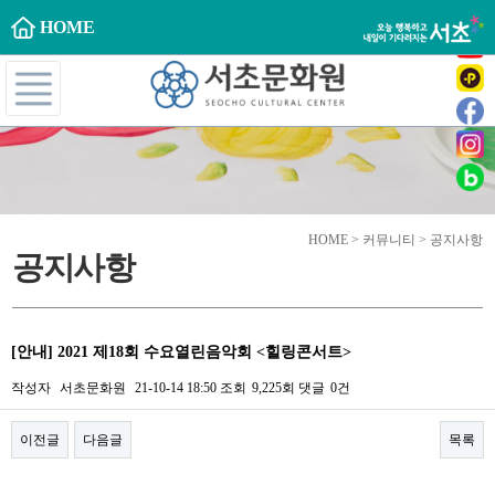
HOME
HOME > 커뮤니티 > 공지사항
공지사항
[안내] 2021 제18회 수요열린음악회 <힐링콘서트>
작성자
서초문화원
21-10-14 18:50
조회
9,225회
댓글
0건
이전글
다음글
목록
본문