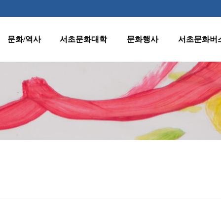
문화/역사
서초문화대학
문화행사
서초문화버
역사
수강신청 안내
월별행사
종합노선표
지명
프로그램 안내
주요행사
1호차(반포·
잠원동)
양재천 벚꽃 등
문화유산
원데이클래스
(燈)축제
2호차(서초·
클래식판타지
서초명소
강사지원
반포동)
수요열린음악회
문화자료실
운영규정
3호차(방배·
수요시네마
서초동)
환불규정
서초인문학아카데
미
4호차(양재·
우면동)
어르신문화프로그
램
5호차(내곡동)
서초문화대학아트
페스티벌