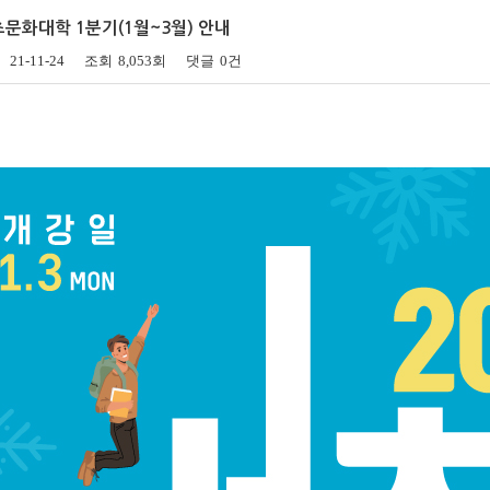
송년음악회
서초문화대학 1분기(1월~3월) 안내
특별행사
21-11-24
조회
8,053회
댓글
0건