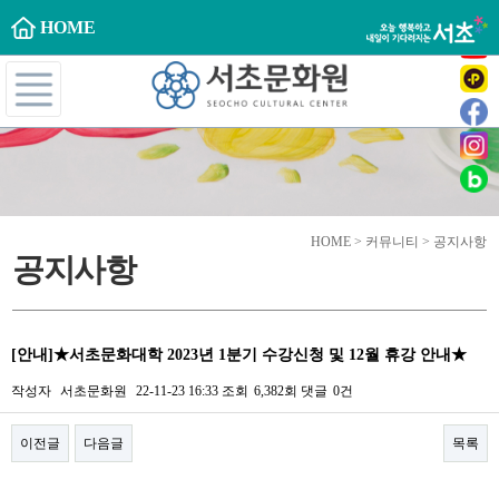
HOME
HOME > 커뮤니티 > 공지사항
공지사항
[안내]★서초문화대학 2023년 1분기 수강신청 및 12월 휴강 안내★
작성자
서초문화원
22-11-23 16:33
조회
6,382회
댓글
0건
이전글
다음글
목록
본문