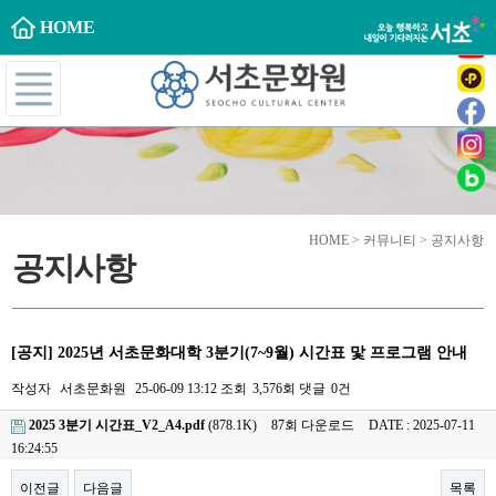
HOME
HOME > 커뮤니티 > 공지사항
공지사항
[공지] 2025년 서초문화대학 3분기(7~9월) 시간표 맟 프로그램 안내
작성자
서초문화원
25-06-09 13:12
조회
3,576회
댓글
0건
2025 3분기 시간표_V2_A4.pdf
(878.1K)
87회 다운로드
DATE : 2025-07-11
16:24:55
이전글
다음글
목록