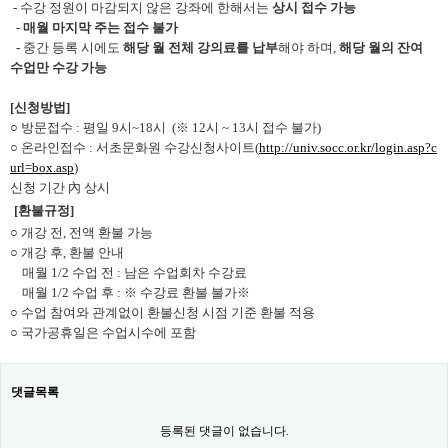
-
수강 정원이 마감되지 않은 강좌에 한해서는
상시 접수 가능
- 매월 마지막 주는 접수 불가
-
중간 등록 시에도
해당 월 전체 강의료를 납부
해야 하며,
해당 월의 잔여
수업만 수강 가능
[신청방법]
○ 방문접수 : 평일 9시~18시 (※ 12시 ~ 13시 접수 불가)
○ 온라인접수 : 서초문화원 수강신청사이트(
http://univ.socc.or.kr/login.asp?c
url=box.asp
)
신청 기간 內 상시
[
환불규정]
○ 개강 전, 전액 환불 가능
○ 개강 후, 환불 안내
매월 1/2 수업 전 : 남은 수업회차 수강료
매월 1/2 수업 후 : ※ 수강료 환불 불가※
○ 수업 참여와 관계없이 환불신청 시점 기준 환불 적용
○ 국가공휴일은 수업시수에 포함
댓글목록
등록된 댓글이 없습니다.