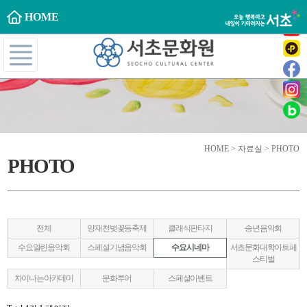
HOME
HOME > 자료실 > PHOTO
PHOTO
전체
양재천벚꽃등축제
클래식판타지
송년음악회
수요열린음악회
스페셜기념음악회
수요시네마
서초문화대학아트페
스티벌
차이나는아카데미
문화투어
스페셜이벤트