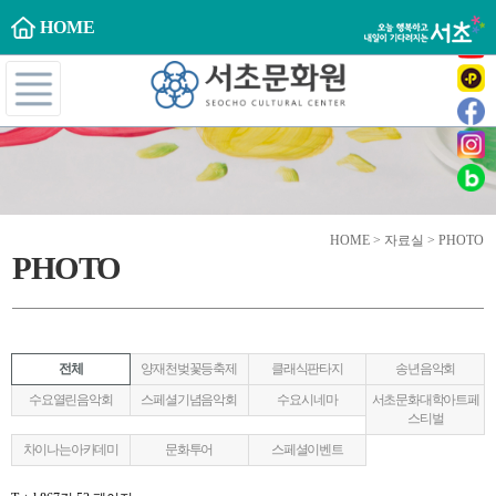
HOME
HOME > 자료실 > PHOTO
PHOTO
전체
양재천벚꽃등축제
클래식판타지
송년음악회
수요열린음악회
스페셜기념음악회
수요시네마
서초문화대학아트페
스티벌
차이나는아카데미
문화투어
스페셜이벤트