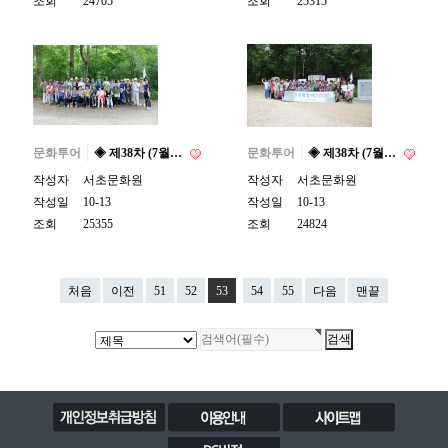
조회
24705
조회
25315
문화투어
◈ 제38차 (7월…
문화투어
◈ 제38차 (7월…
작성자
서초문화원
작성자
서초문화원
작성일
10-13
작성일
10-13
조회
25355
조회
24824
처음
이전
51
52
53
54
55
다음
맨끝