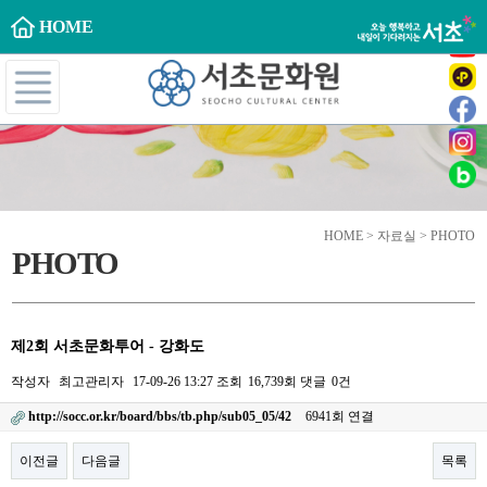
HOME
HOME > 자료실 > PHOTO
PHOTO
제2회 서초문화투어 - 강화도
작성자
최고관리자
17-09-26 13:27
조회
16,739회
댓글
0건
http://socc.or.kr/board/bbs/tb.php/sub05_05/42
6941회 연결
이전글
다음글
목록