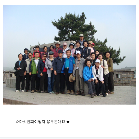
본문
☆다섯번째여행지-용두돈대12 ★