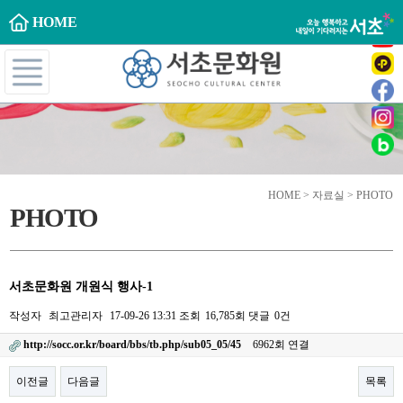
HOME
HOME > 자료실 > PHOTO
PHOTO
서초문화원 개원식 행사-1
작성자
최고관리자
17-09-26 13:31
조회
16,785회
댓글
0건
http://socc.or.kr/board/bbs/tb.php/sub05_05/45
6962회 연결
이전글
다음글
목록