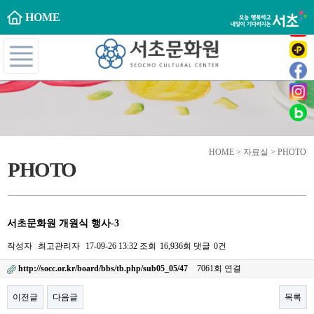
HOME
HOME > 자료실 > PHOTO
PHOTO
서초문화원 개원식 행사-3
작성자
최고관리자
17-09-26 13:32
조회
16,936회
댓글
0건
http://socc.or.kr/board/bbs/tb.php/sub05_05/47
7061회 연결
이전글
다음글
목록