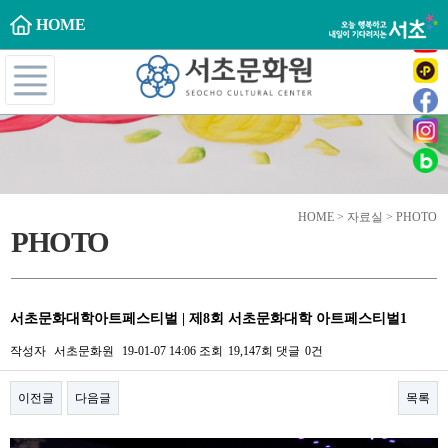
HOME
HOME > 자료실 > PHOTO
PHOTO
서초문화대학아트페스티벌 | 제8회 서초문화대학 아트페스티벌1
작성자
서초문화원
19-01-07 14:06
조회
19,147회
댓글
0건
이전글
다음글
목록
본문