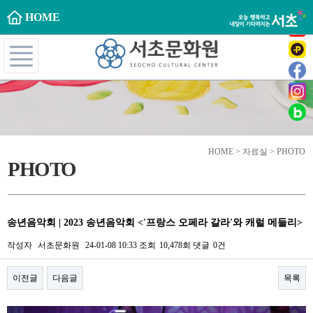
HOME
HOME > 자료실 > PHOTO
PHOTO
송년음악회 | 2023 송년음악회 <'프랑스 오페라 갈라'와 캐럴 메들리>
작성자
서초문화원
24-01-08 10:33
조회
10,478회
댓글
0건
이전글
다음글
목록
본문