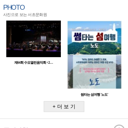
PHOTO
사진으로 보는 서초문화원
제64회 수요열린음악회 <2…
썸타는 섬여행 '노도'
+ 더 보 기