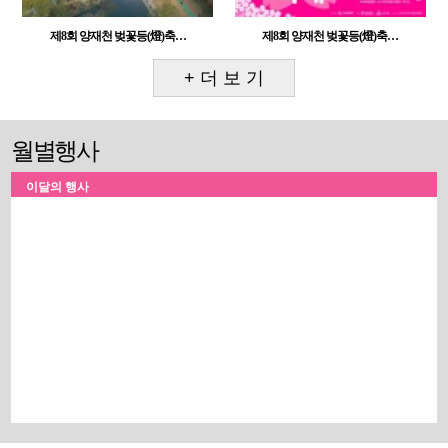
제8회 양재천 벚꽃등(燈)축…
제8회 양재천 벚꽃등(燈)축…
+ 더 보 기
월별행사
이달의 행사