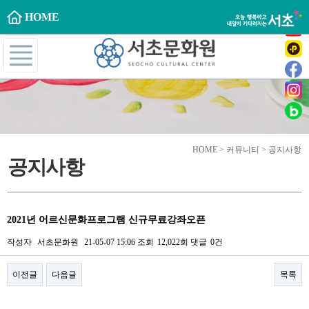
HOME
HOME > 커뮤니티 > 공지사항
공지사항
2021년 어르신문화프로그램 신규무료강좌오픈
작성자
서초문화원
21-05-07 15:06
조회
12,022회
댓글
0건
이전글
다음글
목록
본문