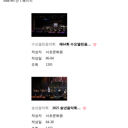
Total 867건
1 페이지
수요열린음악회
제64회 수요열린음…
작성자
서초문화원
작성일
06-04
조회
1201
송년음악회
2025 송년음악회…
작성자
서초문화원
작성일
04-30