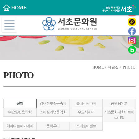
HOME
HOME > 자료실 > PHOTO
PHOTO
전체
양재천벚꽃등축제
클래식판타지
송년음악회
수요열린음악회
스페셜기념음악회
수요시네마
서초문화대학아트페
스티벌
차이나는아카데미
문화투어
스페셜이벤트