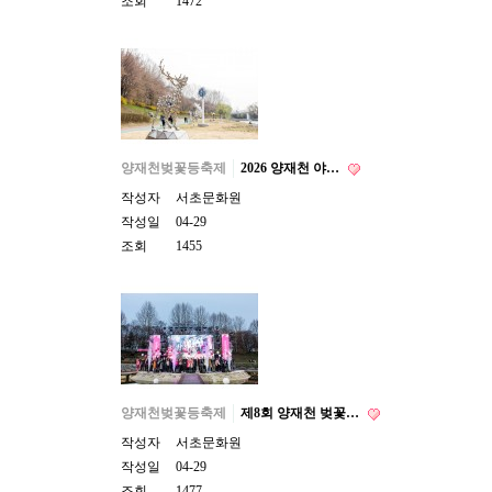
조회
1472
양재천벚꽃등축제
2026 양재천 야…
작성자
서초문화원
작성일
04-29
조회
1455
양재천벚꽃등축제
제8회 양재천 벚꽃…
작성자
서초문화원
작성일
04-29
조회
1477