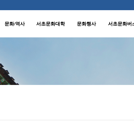
문화/역사
서초문화대학
문화행사
서초문화버
역사
수강신청 안내
월별행사
종합노선표
지명
프로그램 안내
주요행사
1호차(반포·
잠원동)
양재천 벚꽃 등
문화유산
원데이클래스
(燈)축제
2호차(서초·
클래식판타지
서초명소
강사지원
반포동)
수요열린음악회
문화자료실
운영규정
3호차(방배·
수요시네마
서초동)
환불규정
서초인문학아카데
미
4호차(양재·
우면동)
어르신문화프로그
램
5호차(내곡동)
서초문화대학아트
페스티벌