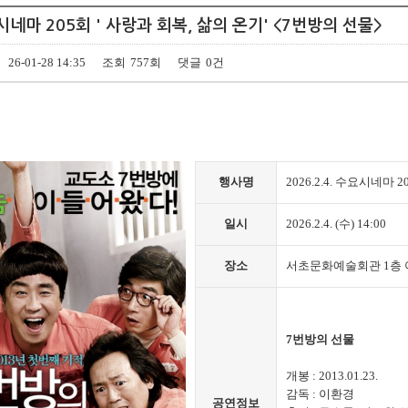
송년음악회
특별행사
수요시네마 205회 ' 사랑과 회복, 삶의 온기' <7번방의 선물>
26-01-28 14:35
조회
757회
댓글
0건
행사명
2026.2.4. 수요시네마 
일시
2026.2.4. (수) 14:00
장소
서초문화예술회관 1층 아
7번방의 선물
개봉 : 2013.01.23.
감독 : 이환경
공연정보