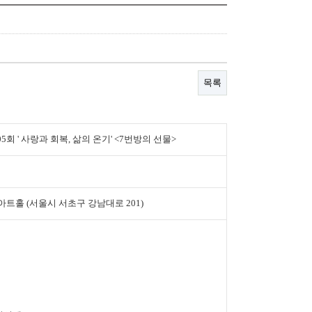
목록
205회 ' 사랑과 회복, 삶의 온기' <7번방의 선물>
트홀 (서울시 서초구 강남대로 201)