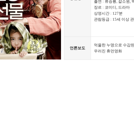
출연 : 류승룡, 갈소원,
장르 : 코미디, 드라마
상영시간 : 127분
관람등급 : 15세 이상 
억울한 누명으로 수감된
언론보도
우러진 휴먼영화