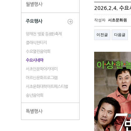
월별행사
2026.2.4. 
작성자
서초문화원
주요행사
양재천 벚꽃 등(燈)축제
이전글
다음글
클래식판타지
수요열린음악회
수요시네마
서초인문학아카데미
어르신문화프로그램
서초문화대학아트페스티벌
송년음악회
특별행사