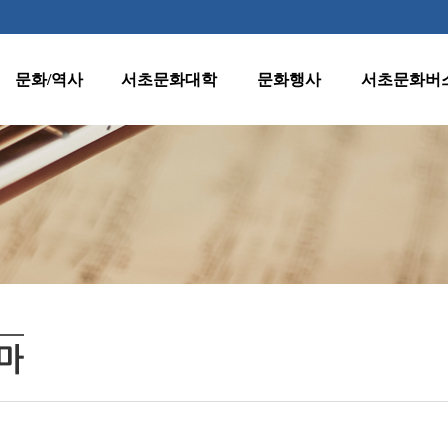
문화/역사
서초문화대학
문화행사
서초문화버
역사
수강신청 안내
월별행사
종합노선표
지명
프로그램 안내
주요행사
1호차(반포·
잠원동)
양재천 벚꽃 등
문화유산
원데이클래스
(燈)축제
2호차(서초·
클래식판타지
서초명소
강사지원
반포동)
수요열린음악회
문화자료실
운영규정
3호차(방배·
수요시네마
서초동)
환불규정
서초인문학아카데
미
4호차(양재·
마
우면동)
어르신문화프로그
램
5호차(내곡동)
서초문화대학아트
페스티벌