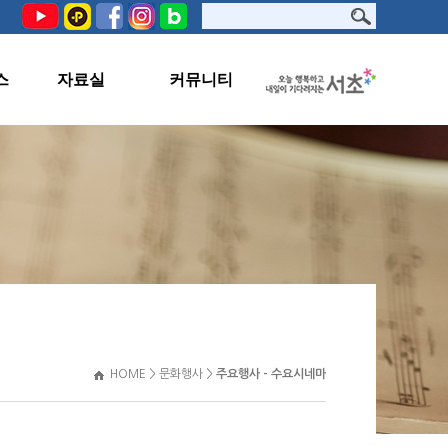
스
자료실
커뮤니티
PHOTO
공지사항
서초문화원TV
교육생지원
자료실
관련사이트
HOME > 문화행사 >
주요행사 - 수요시네마