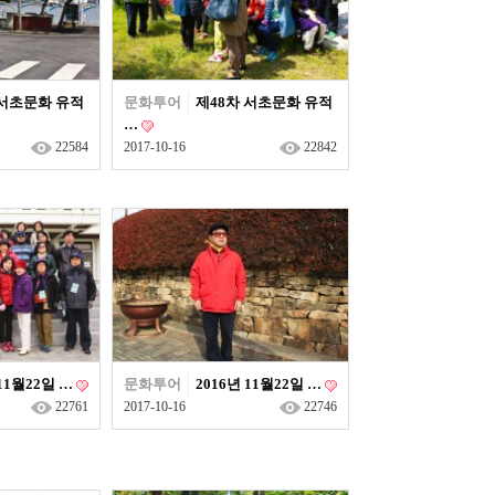
 서초문화 유적
문화투어
제48차 서초문화 유적
…
22584
2017-10-16
22842
 11월22일 …
문화투어
2016년 11월22일 …
22761
2017-10-16
22746