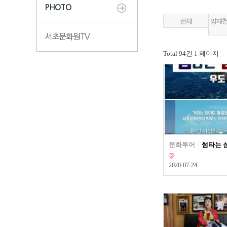
PHOTO
전체
양재
서초문화원TV
Total 94건
1 페이지
문화투어
썸타는 섬
2020-07-24