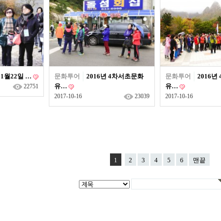
 11월22일 …
문화투어
2016년 4차서초문화
문화투어
2016
유…
유…
22751
2017-10-16
23039
2017-10-16
1
2
3
4
5
6
맨끝