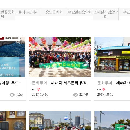
송년음악회
특별행사
천벚꽃등축
클래식판타지
송년음악회
수요열린음악회
스페셜기념음악
수요
제
회
여행 '우도'
문화투어
제48차 서초문화 유적
문화투어
제48차
…
…
4555
2017-10-16
22479
2017-10-16