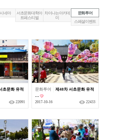
시네마
서초문화대학아
차이나는아카데
문화투어
트페스티벌
미
스페셜이벤트
 서초문화 유적
문화투어
제48차 서초문화 유적
…
22091
2017-10-16
22433