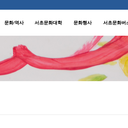
문화/역사
서초문화대학
문화행사
서초문화버
역사
수강신청 안내
월별행사
종합노선표
지명
프로그램 안내
주요행사
1호차(반포·
잠원동)
양재천 벚꽃 등
문화유산
원데이클래스
(燈)축제
2호차(서초·
클래식판타지
서초명소
강사지원
반포동)
수요열린음악회
문화자료실
운영규정
3호차(방배·
수요시네마
서초동)
환불규정
서초인문학아카데
미
4호차(양재·
우면동)
어르신문화프로그
램
5호차(내곡동)
서초문화대학아트
페스티벌