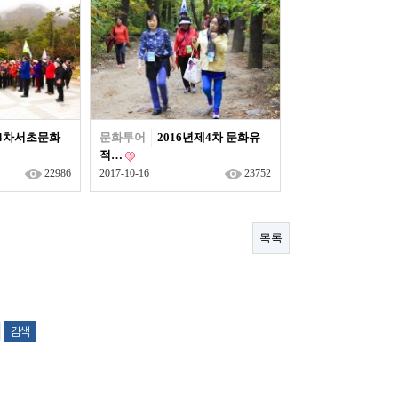
년 4차서초문화
문화투어
2016년제4차 문화유
적…
22986
2017-10-16
23752
목록