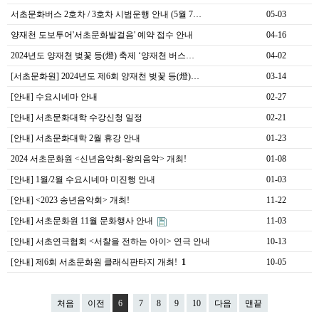
서초문화버스 2호차 / 3호차 시범운행 안내 (5월 7…
05-03
양재천 도보투어'서초문화발걸음' 예약 접수 안내
04-16
2024년도 양재천 벚꽃 등(燈) 축제 ‘양재천 버스…
04-02
[서초문화원] 2024년도 제6회 양재천 벚꽃 등(燈)…
03-14
[안내] 수요시네마 안내
02-27
[안내] 서초문화대학 수강신청 일정
02-21
[안내] 서초문화대학 2월 휴강 안내
01-23
2024 서초문화원 <신년음악회-왕의음악> 개최!
01-08
[안내] 1월/2월 수요시네마 미진행 안내
01-03
[안내] <2023 송년음악회> 개최!
11-22
[안내] 서초문화원 11월 문화행사 안내
11-03
[안내] 서초연극협회 <서찰을 전하는 아이> 연극 안내
10-13
[안내] 제6회 서초문화원 클래식판타지 개최!
1
10-05
처음
이전
6
7
8
9
10
다음
맨끝